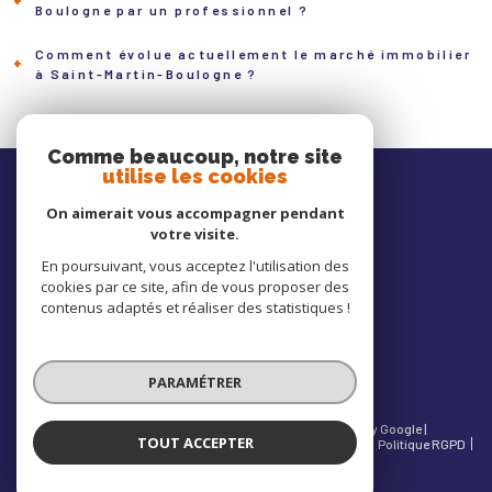
Boulogne par un professionnel ?
Comment évolue actuellement le marché immobilier
Un professionnel connaît les prix réels des ventes sur Saint-Martin-Boulogne et
à Saint-Martin-Boulogne ?
les spécificités de quartiers comme Chemin Vert ou Mont Lambert. Cela garantit
une valeur juste, loin des outils en ligne parfois approximatifs.
Le marché est soutenu par une demande constante de familles et d’actifs
recherchant un cadre agréable proche de Boulogne-sur-Mer. Les biens bien
Comme beaucoup, notre site
Nos
utilise les cookies
situés et correctement estimés se vendent à un rythme stable, surtout dans les
avis clients
quartiers résidentiels.
On aimerait vous accompagner pendant
votre visite.
En poursuivant, vous acceptez l'utilisation des
cookies par ce site, afin de vous proposer des
Nous
contenus adaptés et réaliser des statistiques !
adhérons
PARAMÉTRER
© 2026 | Tous droits réservés | Traduction powered by Google |
TOUT ACCEPTER
Nos honoraires
Mentions légales
Admin
Partenaires
Politique RGPD
Cookies