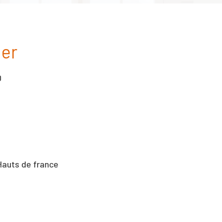
ier
0
 Hauts de france