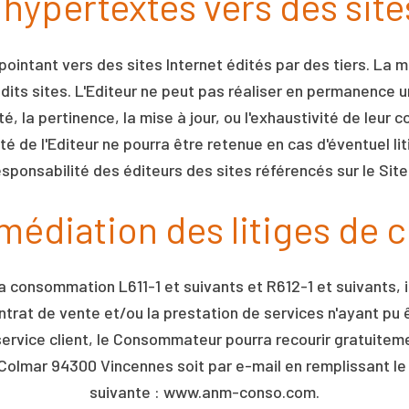
 hypertextes vers des sites
ointant vers des sites Internet édités par des tiers. La mi
 dits sites. L'Editeur ne peut pas réaliser en permanence u
lité, la pertinence, la mise à jour, ou l'exhaustivité de leu
é de l'Editeur ne pourra être retenue en cas d'éventuel liti
responsabilité des éditeurs des sites référencés sur le Si
 médiation des litiges d
consommation L611-1 et suivants et R612-1 et suivants, il
ontrat de vente et/ou la prestation de services n'ayant pu 
ervice client, le Consommateur pourra recourir gratuitem
e Colmar 94300 Vincennes soit par e-mail en remplissant le 
suivante : www.anm-conso.com.