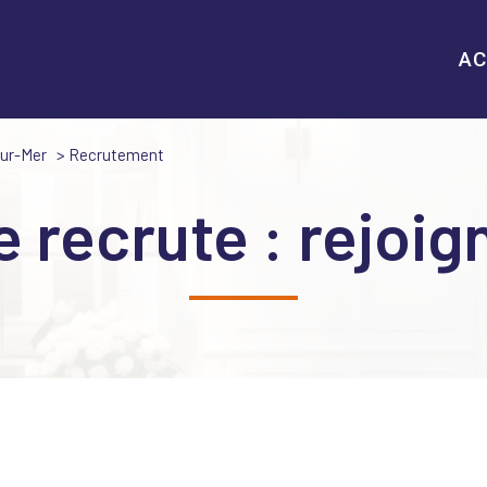
AC
sur-Mer
Recrutement
ce recrute : rejoi