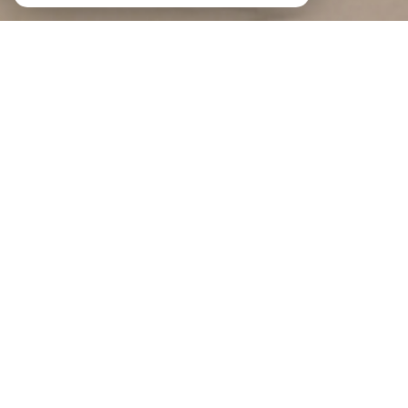
Braga Immobilier
Agence immobilière au Portel et à
Boulogne-sur-Mer
Bienvenue à BRAGA IMMOBILIER
BRAGA IMMOBILIER est une agence indépendante implantée au Portel et à
Boulogne-sur-Mer
, au cœur de la Côte d'Opale.
Notre force, c'est un modèle qui réunit la souplesse d'un réseau de mandataires
proches du terrain et la confiance de deux agences physiques où l'on prend le
temps de vous recevoir. Spécialisés dans la transaction immobilière, nous
vous accompagnons en toute transparence, du premier rendez-vous jusqu'à la
signature chez le notaire.
Vous souhaitez vendre ? Demandez une estimation gratuite de votre bien :
estimation immobilière à Boulogne-sur-Mer
, à
Saint-Martin-Boulogne
ou à
Outreau
, et obtenez un
avis de valeur
fiable et précis.
Envie d'être accompagné sur un projet immobilier ?
Contactez-nous