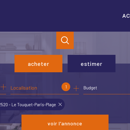
AC
acheter
estimer
de l'ancien
1
Localisation
Budget
de l'immo pro
2520 - Le Touquet-Paris-Plage
voir l'annonce