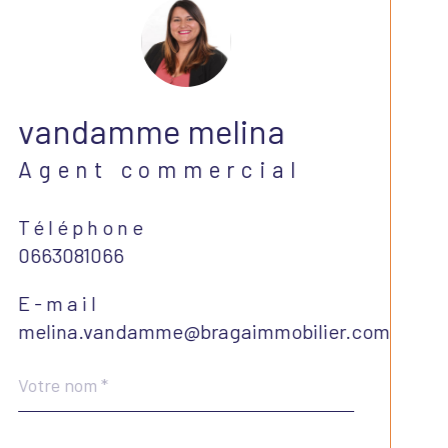
vandamme melina
Agent commercial
Téléphone
0663081066
E-mail
melina.vandamme@bragaimmobilier.com
Nom
Fieldset
*
par
défaut