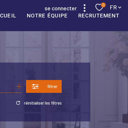
Langue
0
FR
se connecter
CUEIL
NOTRE ÉQUIPE
RECRUTEMENT
filtrer
réinitialiser les filtres