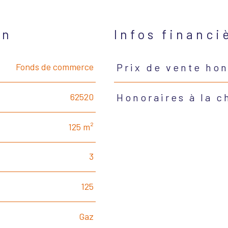
en
Infos financi
Fonds de commerce
Prix de vente hon
Caractéristiques
Valeurs
62520
Honoraires à la 
125 m²
3
125
Gaz