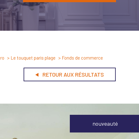
pro
Le touquet paris plage
Fonds de commerce
RETOUR AUX RÉSULTATS
nouveauté