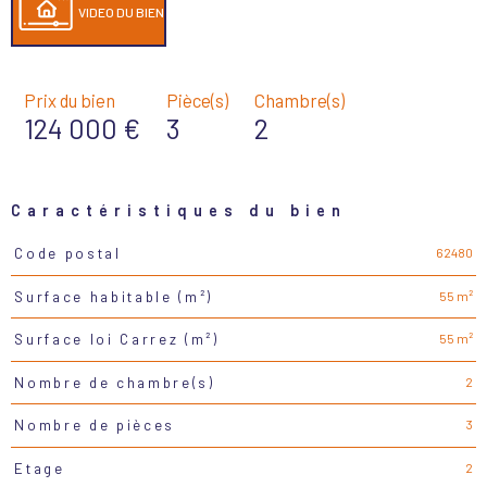
VIDEO DU BIEN
Prix du bien
Pièce(s)
Chambre(s)
124 000 €
3
2
Caractéristiques du bien
62480
Code postal
Caractéristiques
Valeurs
55 m²
Surface habitable (m²)
55 m²
Surface loi Carrez (m²)
2
Nombre de chambre(s)
3
Nombre de pièces
2
Etage