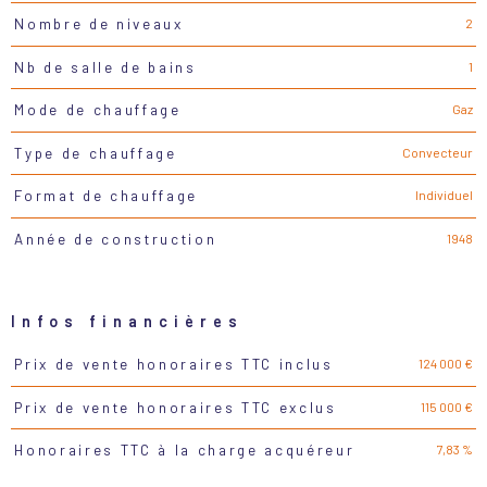
2
Nombre de niveaux
1
Nb de salle de bains
Gaz
Mode de chauffage
Convecteur
Type de chauffage
Individuel
Format de chauffage
1948
Année de construction
Infos financières
124 000 €
Prix de vente honoraires TTC inclus
Caractéristiques
Valeurs
115 000 €
Prix de vente honoraires TTC exclus
7,83 %
Honoraires TTC à la charge acquéreur