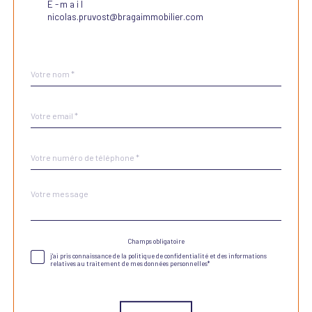
E-mail
nicolas.pruvost@bragaimmobilier.com
Nom
Fieldset
*
par
défaut
email
*
Téléphone
*
Message
Fieldset
*
par
défaut
Champs obligatoire
Validation
j'ai pris connaissance de la politique de confidentialité et des informations
relatives au traitement de mes données personnelles*
Validation