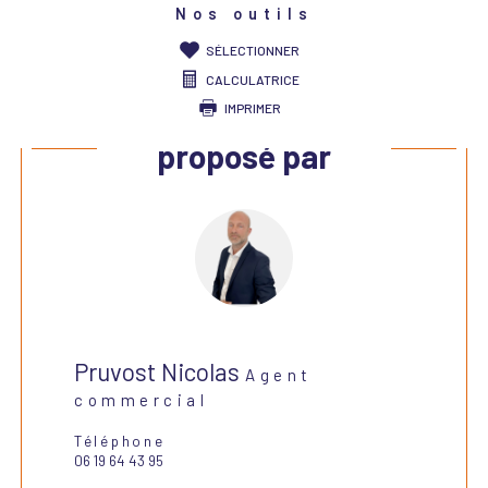
Nos outils
SÉLECTIONNER
CALCULATRICE
IMPRIMER
Ce bien vous est
proposé par
Pruvost Nicolas
Agent
commercial
Téléphone
06 19 64 43 95