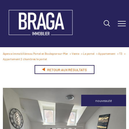
Agence immobilière au Portel et Boulogne-sur-Mer
Vente
Le portel
Appartement
T3
Appartement 2 chambres le portel
RETOUR AUX RÉSULTATS
nouveauté