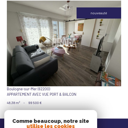
nouveauté
VOIR LE BIEN
Boulogne-sur-Mer (62200)
APPARTEMENT AVEC VUE PORT & BALCON
48,38 m²
-
99 500 €
Comme beaucoup, notre site
Nos
utilise les cookies