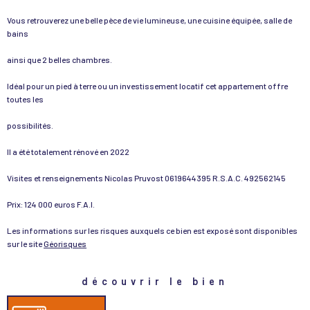
Vous retrouverez une belle pèce de vie lumineuse, une cuisine équipée, salle de
bains
ainsi que 2 belles chambres.
Idéal pour un pied à terre ou un investissement locatif cet appartement offre
toutes les
possibilités.
Il a été totalement rénové en 2022
Visites et renseignements Nicolas Pruvost 0619644395 R.S.A.C. 492562145
Prix: 124 000 euros F.A.I.
Les informations sur les risques auxquels ce bien est exposé sont disponibles
sur le site
Géorisques
découvrir le bien