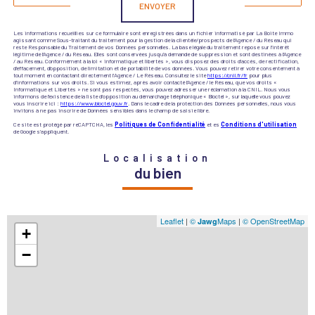
ENVOYER
Les informations recueillies sur ce formulaire sont enregistrées dans un fichier informatisé par La Boite Immo
agissant comme Sous-traitant du traitement pour la gestion de la clientèle/prospects de l'Agence / du Réseau qui
reste Responsable du Traitement de vos Données personnelles. La base légale du traitement repose sur l'intérêt
légitime de l'Agence / du Réseau. Elles sont conservées jusqu'à demande de suppression et sont destinées à l'Agence
/ au Réseau. Conformément à la loi « informatique et libertés », vous disposez des droits d’accès, de rectification,
d’effacement, d’opposition, de limitation et de portabilité de vos données. Vous pouvez retirer votre consentement à
tout moment en contactant directement l’Agence / Le Réseau. Consultez le site
https://cnil.fr/fr
pour plus
d’informations sur vos droits. Si vous estimez, après avoir contacté l'Agence / le Réseau, que vos droits «
Informatique et Libertés » ne sont pas respectés, vous pouvez adresser une réclamation à la CNIL. Nous vous
informons de l’existence de la liste d'opposition au démarchage téléphonique « Bloctel », sur laquelle vous pouvez
vous inscrire ici :
https://www.bloctel.gouv.fr
. Dans le cadre de la protection des Données personnelles, nous vous
invitons à ne pas inscrire de Données sensibles dans le champ de saisie libre.
Ce site est protégé par reCAPTCHA, les
Politiques de Confidentialité
et es
Conditions d'utilisation
de Google s'appliquent.
Localisation
du bien
Leaflet
|
©
Maps
|
© OpenStreetMap
Jawg
+
−