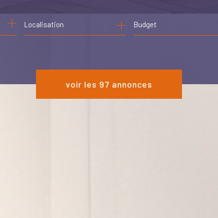
de l'ancien
Budget
de l'immo pro
voir les
97
annonces