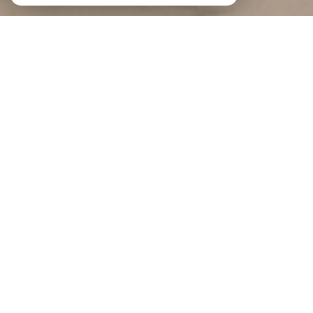
Braga Immobilier
Agence immobilière au Portel et à
Boulogne-sur-Mer
Bienvenue à BRAGA IMMOBILIER
BRAGA IMMOBILIER est une agence indépendante implantée au Portel et à
Boulogne-sur-Mer
, au cœur de la Côte d'Opale.
Notre force, c'est un modèle qui réunit la souplesse d'un réseau de mandataires
proches du terrain et la confiance de deux agences physiques où l'on prend le
temps de vous recevoir. Spécialisés dans la transaction immobilière, nous
vous accompagnons en toute transparence, du premier rendez-vous jusqu'à la
signature chez le notaire.
Vous souhaitez vendre ? Demandez une estimation gratuite de votre bien :
estimation immobilière à Boulogne-sur-Mer
, à
Saint-Martin-Boulogne
ou à
Outreau
, et obtenez un
avis de valeur
fiable et précis.
Envie d'être accompagné sur un projet immobilier ?
Contactez-nous