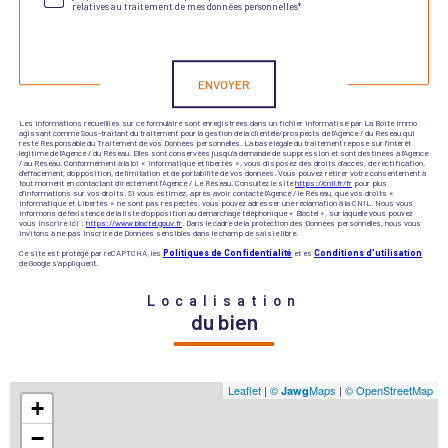
relatives au traitement de mes données personnelles*
Validation
ENVOYER
Les informations recueillies sur ce formulaire sont enregistrées dans un fichier informatisé par La Boite Immo
agissant comme Sous-traitant du traitement pour la gestion de la clientèle/prospects de l'Agence / du Réseau qui
reste Responsable du Traitement de vos Données personnelles. La base légale du traitement repose sur l'intérêt
légitime de l'Agence / du Réseau. Elles sont conservées jusqu'à demande de suppression et sont destinées à l'Agence
/ au Réseau. Conformément à la loi « informatique et libertés », vous disposez des droits d’accès, de rectification,
d’effacement, d’opposition, de limitation et de portabilité de vos données. Vous pouvez retirer votre consentement à
tout moment en contactant directement l’Agence / Le Réseau. Consultez le site
https://cnil.fr/fr
pour plus
d’informations sur vos droits. Si vous estimez, après avoir contacté l'Agence / le Réseau, que vos droits «
Informatique et Libertés » ne sont pas respectés, vous pouvez adresser une réclamation à la CNIL. Nous vous
informons de l’existence de la liste d'opposition au démarchage téléphonique « Bloctel », sur laquelle vous pouvez
vous inscrire ici :
https://www.bloctel.gouv.fr
. Dans le cadre de la protection des Données personnelles, nous vous
invitons à ne pas inscrire de Données sensibles dans le champ de saisie libre.
Ce site est protégé par reCAPTCHA, les
Politiques de Confidentialité
et es
Conditions d'utilisation
de Google s'appliquent.
Localisation
du bien
Leaflet
|
©
Maps
|
© OpenStreetMap
Jawg
+
−