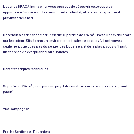
L'agence BRAGA Immobilier vous propose de découvrir cette superbe
opportunité foncière sur la commune de Le Portel, alliant espace, calme et
proximité de la mer.
Ce terrain à bâtir bénéficie d'une belle superficie de 774 m², une taille devenue rare
sur le secteur. Situé dans un environnement calme et préservé, il se trouve à
seulement quelques pas du sentier des Douaniers et de la plage, vous offrant
un cadre de vie exceptionnel au quotidien.
Caractéristiques techniques :
Superficie : 774 m² (idéal pour un projet de construction d'envergure avec grand
jardin).
Vue Campagne !
Proche Sentier des Douaniers !