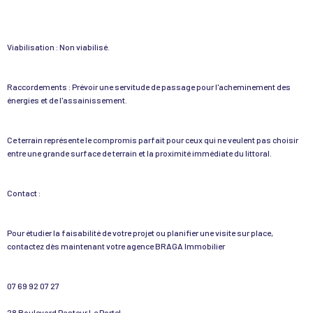
Viabilisation : Non viabilisé.
Raccordements : Prévoir une servitude de passage pour l'acheminement des
énergies et de l'assainissement.
Ce terrain représente le compromis parfait pour ceux qui ne veulent pas choisir
entre une grande surface de terrain et la proximité immédiate du littoral.
Contact :
Pour étudier la faisabilité de votre projet ou planifier une visite sur place,
contactez dès maintenant votre agence BRAGA Immobilier
07 69 92 07 27
28 Boulevard Pasteur Le Portel