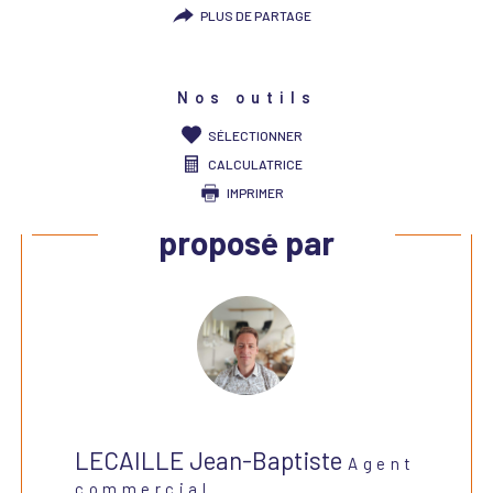
PLUS DE PARTAGE
Nos outils
SÉLECTIONNER
CALCULATRICE
IMPRIMER
Ce bien vous est
proposé par
LECAILLE Jean-Baptiste
Agent
commercial