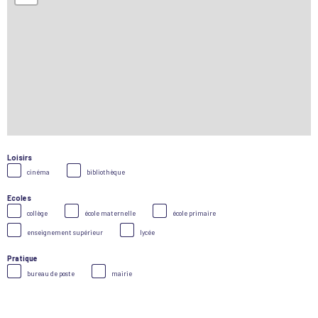
Loisirs
cinéma
bibliothèque
Ecoles
collège
école maternelle
école primaire
enseignement supérieur
lycée
Pratique
bureau de poste
mairie