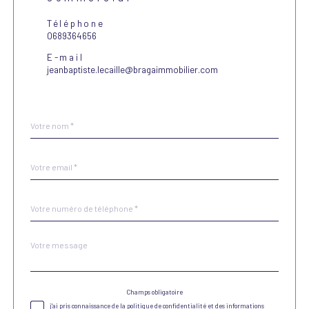
Téléphone
0689364656
E-mail
jeanbaptiste.lecaille@bragaimmobilier.com
Nom
Fieldset
*
par
défaut
email
*
Téléphone
*
Message
Fieldset
*
par
défaut
Champs obligatoire
Validation
j'ai pris connaissance de la politique de confidentialité et des informations