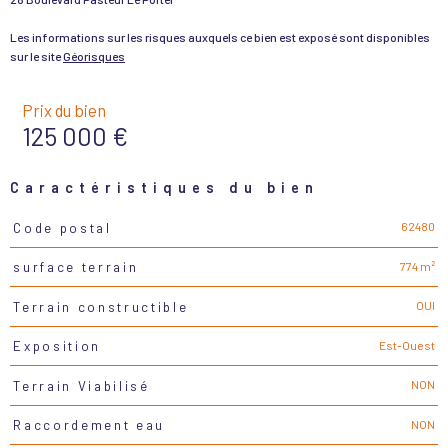
Les informations sur les risques auxquels ce bien est exposé sont disponibles
sur le site
Géorisques
Prix du bien
125 000 €
Caractéristiques du bien
62480
Code postal
Caractéristiques
Valeurs
774 m²
surface terrain
OUI
Terrain constructible
Est-Ouest
Exposition
NON
Terrain Viabilisé
NON
Raccordement eau