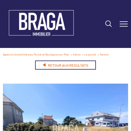
Agence immobilière au Portel et Boulogne-sur-Mer
Vente
Le portel
Terrain
RETOUR AUX RÉSULTATS