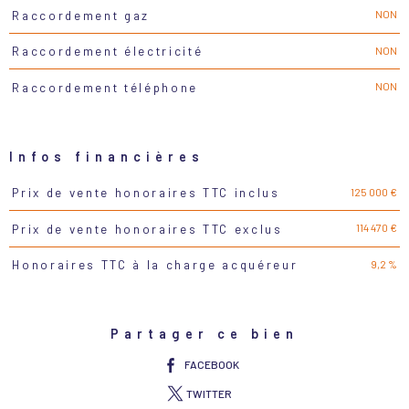
NON
Raccordement gaz
NON
Raccordement électricité
NON
Raccordement téléphone
Infos financières
125 000 €
Prix de vente honoraires TTC inclus
Caractéristiques
Valeurs
114 470 €
Prix de vente honoraires TTC exclus
9,2 %
Honoraires TTC à la charge acquéreur
Partager ce bien
FACEBOOK
TWITTER