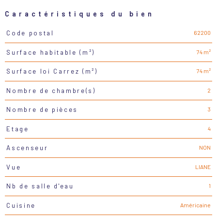
Caractéristiques du bien
62200
Code postal
Caractéristiques
Valeurs
74 m²
Surface habitable (m²)
74 m²
Surface loi Carrez (m²)
2
Nombre de chambre(s)
3
Nombre de pièces
4
Etage
NON
Ascenseur
LIANE
Vue
1
Nb de salle d'eau
Américaine
Cuisine