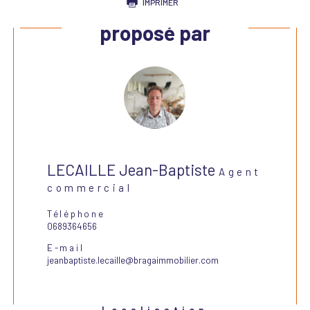
IMPRIMER
Ce bien vous est
proposé par
LECAILLE Jean-Baptiste
Agent
commercial
Téléphone
0689364656
E-mail
jeanbaptiste.lecaille@bragaimmobilier.com