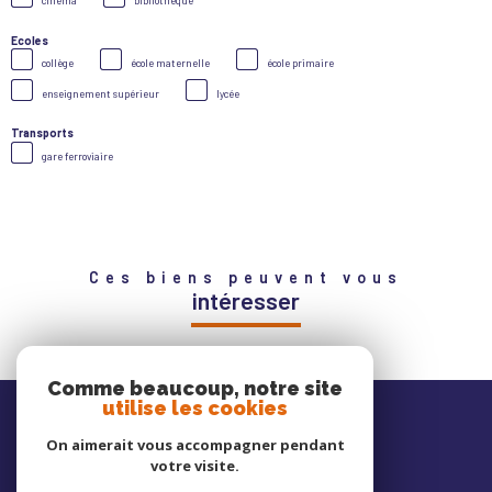
cinéma
bibliothèque
Ecoles
collège
école maternelle
école primaire
enseignement supérieur
lycée
Transports
gare ferroviaire
Ces biens peuvent vous
intéresser
Comme beaucoup, notre site
Nos
utilise les cookies
avis clients
On aimerait vous accompagner pendant
votre visite.