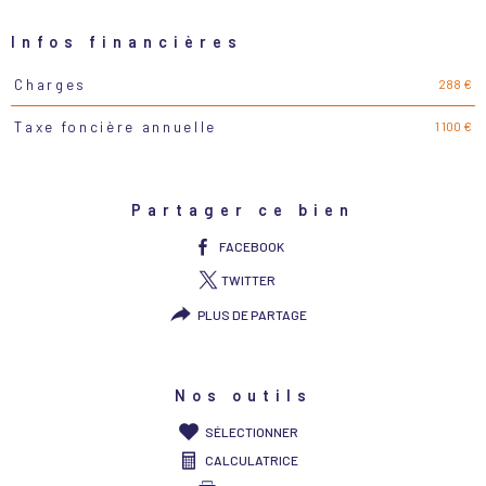
Infos financières
288 €
Charges
Caractéristiques
Valeurs
1 100 €
Taxe foncière annuelle
Partager ce bien
FACEBOOK
TWITTER
PLUS DE PARTAGE
Nos outils
SÉLECTIONNER
CALCULATRICE