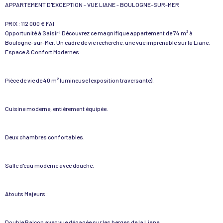
APPARTEMENT D'EXCEPTION - VUE LIANE - BOULOGNE-SUR-MER
PRIX : 112 000 € FAI
Opportunité à Saisir ! Découvrez ce magnifique appartement de 74 m² à
Boulogne-sur-Mer. Un cadre de vie recherché, une vue imprenable sur la Liane.
Espace & Confort Modernes :
Pièce de vie de 40 m² lumineuse (exposition traversante).
Cuisine moderne, entièrement équipée.
Deux chambres confortables.
Salle d'eau moderne avec douche.
Atouts Majeurs :
Double Balcon avec vue dégagée sur les berges de la Liane.