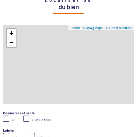
Localisation
du bien
Leaflet
|
©
Maps
|
© OpenStreetMap
Jawg
+
−
Commerces et santé
bar
presse et tabac
Loisirs