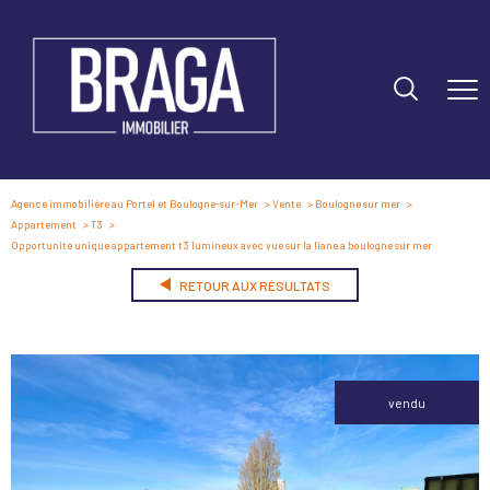
Agence immobilière au Portel et Boulogne-sur-Mer
Vente
Boulogne sur mer
Appartement
T3
Opportunite unique appartement t3 lumineux avec vue sur la liane a boulogne sur mer
RETOUR AUX RÉSULTATS
vendu