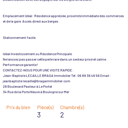
Emplacement Idéal : Résidence appréciée, proximité immédiate des commerces
et de la gare. Accès direct aux berges.
Stationnement facile.
Idéal Investissement ou Résidence Principale.
Ne laissez pas passer cette perle rare dans un secteur prisé et calme.
Performance garantie !
CONTACTEZ-NOUS POUR UNE VISITE RAPIDE :
Jean-Baptiste LECAILLE BRAGA Immobilier Tél : 06 89 36 46 56 Email :
jeanbaptiste.lecaille@bragaimmobilier.com
28 Boulevard Pasteur à Le Portel
Prix du bien
Pièce(s)
Chambre(s)
3
2