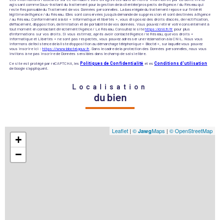
agissant comme Sous-traitant du traitement pour la gestion de la clientèle/prospects de l'Agence / du Réseau qui
reste Responsable du Traitement de vos Données personnelles. La base légale du traitement repose sur l'intérêt
légitime de l'Agence / du Réseau. Elles sont conservées jusqu'à demande de suppression et sont destinées à l'Agence
/ au Réseau. Conformément à la loi « informatique et libertés », vous disposez des droits d’accès, de rectification,
d’effacement, d’opposition, de limitation et de portabilité de vos données. Vous pouvez retirer votre consentement à
tout moment en contactant directement l’Agence / Le Réseau. Consultez le site
https://cnil.fr/fr
pour plus
d’informations sur vos droits. Si vous estimez, après avoir contacté l'Agence / le Réseau, que vos droits «
Informatique et Libertés » ne sont pas respectés, vous pouvez adresser une réclamation à la CNIL. Nous vous
informons de l’existence de la liste d'opposition au démarchage téléphonique « Bloctel », sur laquelle vous pouvez
vous inscrire ici :
https://www.bloctel.gouv.fr
. Dans le cadre de la protection des Données personnelles, nous vous
invitons à ne pas inscrire de Données sensibles dans le champ de saisie libre.
Ce site est protégé par reCAPTCHA, les
Politiques de Confidentialité
et es
Conditions d'utilisation
de Google s'appliquent.
Localisation
du bien
Leaflet
|
©
Maps
|
© OpenStreetMap
Jawg
+
−