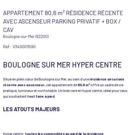
APPARTEMENT 80,6 m² RÉSIDENCE RÉCENTE
AVEC ASCENSEUR PARKING PRIVATIF + BOX /
CAV
Boulogne-sur-Mer (62200)
Réf : V340001590
BOULOGNE SUR MER HYPER CENTRE
Situé en plein cœur de Boulogne sur Mer, au sein d’une
résidence sécurisée
récente avec ascenseur
, cet appartement de
80,6 m²
offre un cadre de vie
pratique, lumineux et confortable. Un bien rare en hyper centre, idéal pour ceux
qui souhaitent
tout faire à pied
.
LES ATOUTS MAJEURS
Hyper centre :
toutes les commodités au pied de la résidence