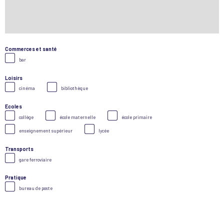
Commerces et santé
bar
Loisirs
cinéma
bibliothèque
Ecoles
collège
école maternelle
école primaire
enseignement supérieur
lycée
Transports
gare ferroviaire
Pratique
bureau de poste