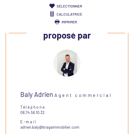
SÉLECTIONNER
CALCULATRICE
IMPRIMER
Ce bien vous est
proposé par
Baly Adrien
Agent commercial
Téléphone
06.74.56.10.32
E-mail
adrien.baly@bragaimmobilier.com