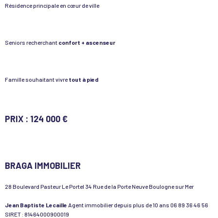
Résidence principale en cœur de ville
Seniors recherchant
confort + ascenseur
Famille souhaitant vivre
tout à pied
PRIX : 124 000 €
BRAGA IMMOBILIER
28 Boulevard Pasteur Le Portel 34 Rue de la Porte Neuve Boulogne
sur Mer
Jean Baptiste Lecaille
Agent immobilier depuis plus de 10 ans 06 89 36 46 56
SIRET : 81464000900019