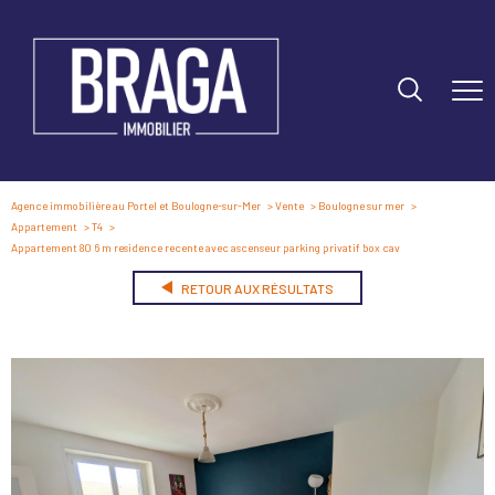
Agence immobilière au Portel et Boulogne-sur-Mer
Vente
Boulogne sur mer
Appartement
T4
Appartement 80 6 m residence recente avec ascenseur parking privatif box cav
RETOUR AUX RÉSULTATS