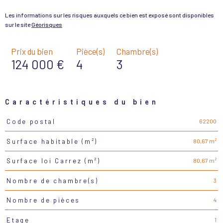
Les informations sur les risques auxquels ce bien est exposé sont disponibles
sur le site
Géorisques
Prix du bien
Pièce(s)
Chambre(s)
124 000 €
4
3
Caractéristiques du bien
62200
Code postal
Caractéristiques
Valeurs
80,67 m²
Surface habitable (m²)
80,67 m²
Surface loi Carrez (m²)
3
Nombre de chambre(s)
4
Nombre de pièces
1
Etage