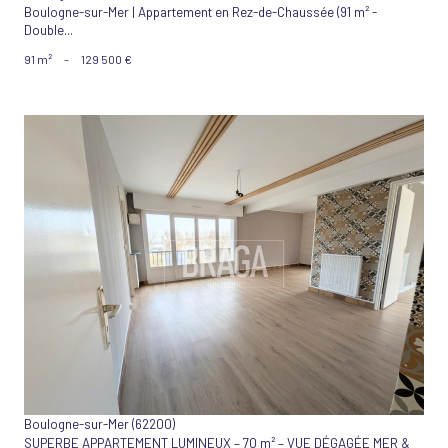
Boulogne-sur-Mer | Appartement en Rez-de-Chaussée (91 m² -
Double...
91 m²
-
129 500 €
VOIR LE BIEN
Boulogne-sur-Mer (62200)
SUPERBE APPARTEMENT LUMINEUX – 70 m² – VUE DÉGAGÉE MER &