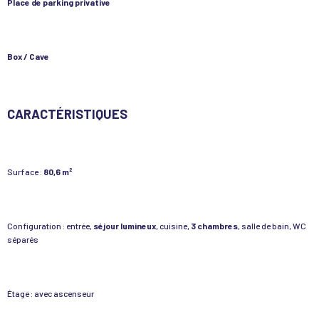
Place de parking privative
Box / Cave
CARACTÉRISTIQUES
Surface :
80,6 m²
Configuration : entrée,
séjour lumineux
, cuisine,
3 chambres
, salle de bain, WC
séparés
Étage : avec ascenseur