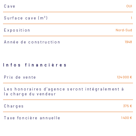
OUI
Cave
1
Surface cave (m²)
Nord-Sud
Exposition
1948
Année de construction
Infos financières
124 000 €
Prix de vente
Caractéristiques
Valeurs
Les honoraires d'agence seront intégralement à
la charge du vendeur
375 €
Charges
1 400 €
Taxe foncière annuelle