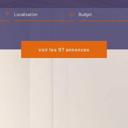
de l'ancien
Budget
de l'immo pro
voir les
97
annonces