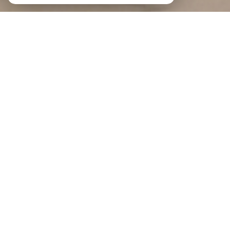
Braga Immobilier
Agence immobilière au Portel et à
Boulogne-sur-Mer
Bienvenue à BRAGA IMMOBILIER
BRAGA IMMOBILIER est une agence indépendante implantée au Portel et à
Boulogne-sur-Mer
, au cœur de la Côte d'Opale.
Notre force, c'est un modèle qui réunit la souplesse d'un réseau de mandataires
proches du terrain et la confiance de deux agences physiques où l'on prend le
temps de vous recevoir. Spécialisés dans la transaction immobilière, nous
vous accompagnons en toute transparence, du premier rendez-vous jusqu'à la
signature chez le notaire.
Vous souhaitez vendre ? Demandez une estimation gratuite de votre bien :
estimation immobilière à Boulogne-sur-Mer
, à
Saint-Martin-Boulogne
ou à
Outreau
, et obtenez un
avis de valeur
fiable et précis.
Envie d'être accompagné sur un projet immobilier ?
Contactez-nous