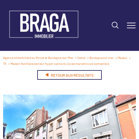
Agence immobilière au Portel et Boulogne-sur-Mer
Vente
Boulogne sur mer
Maison
T5
Maison familiale secteur hyper calme du lycee mariette vue cathedrale
RETOUR AUX RÉSULTATS