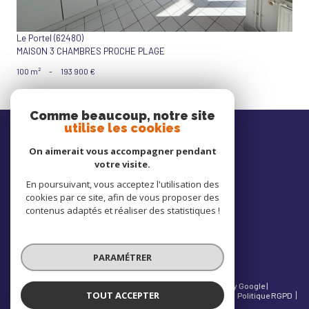
Le Portel (62480)
MAISON 3 CHAMBRES PROCHE PLAGE
100 m²
-
193 900 €
Comme beaucoup, notre site
Nos
utilise les cookies
avis clients
On aimerait vous accompagner pendant
votre visite.
En poursuivant, vous acceptez l'utilisation des
cookies par ce site, afin de vous proposer des
Nous
contenus adaptés et réaliser des statistiques !
adhérons
PARAMÉTRER
© 2026 | Tous droits réservés | Traduction powered by Google |
TOUT ACCEPTER
Nos honoraires
Mentions légales
Admin
Partenaires
Politique RGPD
Cookies