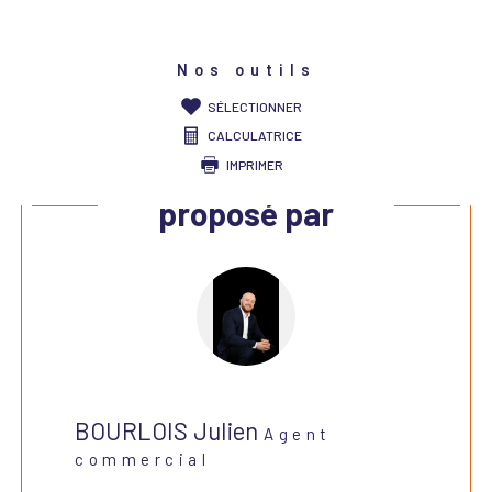
Nos outils
SÉLECTIONNER
CALCULATRICE
IMPRIMER
Ce bien vous est
proposé par
BOURLOIS Julien
Agent
commercial