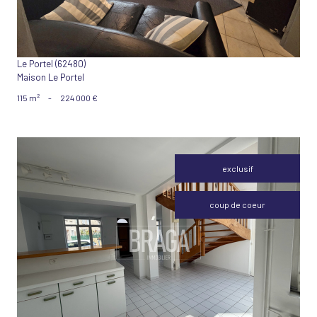
Le Portel (62480)
Maison Le Portel
115 m²
-
224 000 €
exclusif
coup de coeur
VOIR LE BIEN