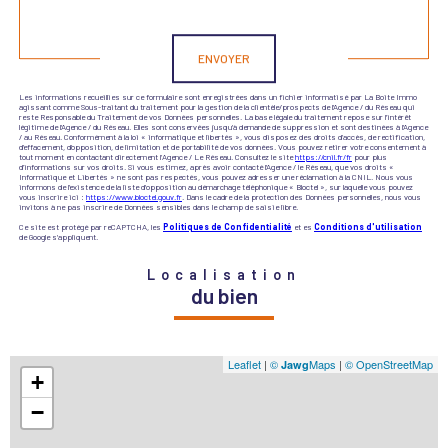
Validation
ENVOYER
Les informations recueillies sur ce formulaire sont enregistrées dans un fichier informatisé par La Boite Immo
agissant comme Sous-traitant du traitement pour la gestion de la clientèle/prospects de l'Agence / du Réseau qui
reste Responsable du Traitement de vos Données personnelles. La base légale du traitement repose sur l'intérêt
légitime de l'Agence / du Réseau. Elles sont conservées jusqu'à demande de suppression et sont destinées à l'Agence
/ au Réseau. Conformément à la loi « informatique et libertés », vous disposez des droits d’accès, de rectification,
d’effacement, d’opposition, de limitation et de portabilité de vos données. Vous pouvez retirer votre consentement à
tout moment en contactant directement l’Agence / Le Réseau. Consultez le site
https://cnil.fr/fr
pour plus
d’informations sur vos droits. Si vous estimez, après avoir contacté l'Agence / le Réseau, que vos droits «
Informatique et Libertés » ne sont pas respectés, vous pouvez adresser une réclamation à la CNIL. Nous vous
informons de l’existence de la liste d'opposition au démarchage téléphonique « Bloctel », sur laquelle vous pouvez
vous inscrire ici :
https://www.bloctel.gouv.fr
. Dans le cadre de la protection des Données personnelles, nous vous
invitons à ne pas inscrire de Données sensibles dans le champ de saisie libre.
Ce site est protégé par reCAPTCHA, les
Politiques de Confidentialité
et es
Conditions d'utilisation
de Google s'appliquent.
Localisation
du bien
Leaflet
|
©
Maps
|
© OpenStreetMap
Jawg
+
−