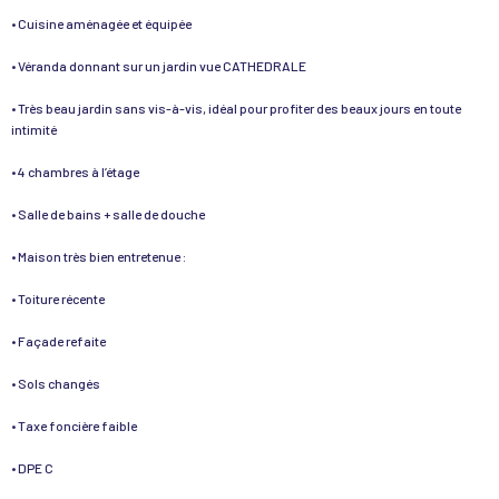
• Cuisine aménagée et équipée
• Véranda donnant sur un jardin vue CATHEDRALE
• Très beau jardin sans vis-à-vis, idéal pour profiter des beaux jours en toute
intimité
• 4 chambres à l’étage
• Salle de bains + salle de douche
• Maison très bien entretenue :
• Toiture récente
• Façade refaite
• Sols changés
• Taxe foncière faible
• DPE C