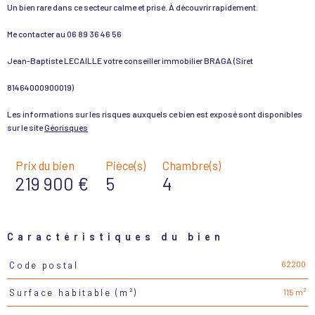
Un bien rare dans ce secteur calme et prisé. À découvrir rapidement.
Me contacter au 06 89 36 46 56
Jean-Baptiste LECAILLE votre conseiller immobilier BRAGA (Siret
81464000900019)
Les informations sur les risques auxquels ce bien est exposé sont disponibles
sur le site
Géorisques
Prix du bien
Pièce(s)
Chambre(s)
219 900 €
5
4
Caractéristiques du bien
62200
Code postal
Caractéristiques
Valeurs
115 m²
Surface habitable (m²)