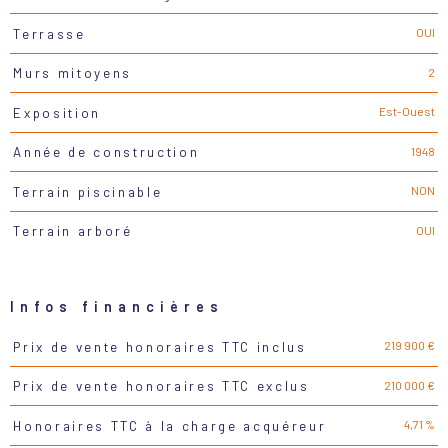
OUI
Terrasse
2
Murs mitoyens
Est-Ouest
Exposition
1948
Année de construction
NON
Terrain piscinable
OUI
Terrain arboré
Infos financières
219 900 €
Prix de vente honoraires TTC inclus
Caractéristiques
Valeurs
210 000 €
Prix de vente honoraires TTC exclus
4,71 %
Honoraires TTC à la charge acquéreur