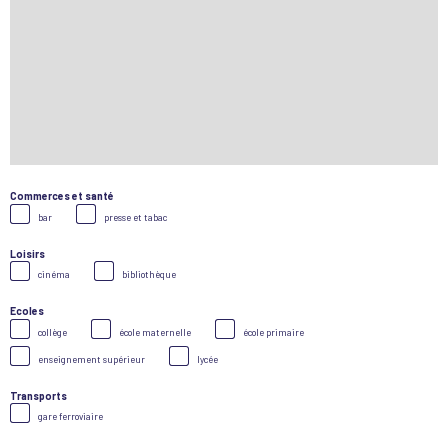
Commerces et santé
bar
presse et tabac
Loisirs
cinéma
bibliothèque
Ecoles
collège
école maternelle
école primaire
enseignement supérieur
lycée
Transports
gare ferroviaire