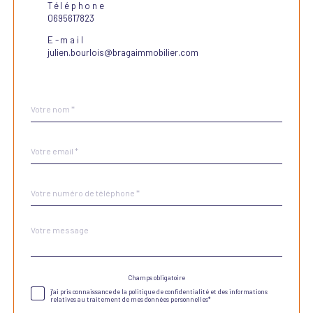
Téléphone
0695617823
E-mail
julien.bourlois@bragaimmobilier.com
Nom
Fieldset
*
par
défaut
email
*
Téléphone
*
Message
Fieldset
*
par
défaut
Champs obligatoire
Validation
j'ai pris connaissance de la politique de confidentialité et des informations
relatives au traitement de mes données personnelles*