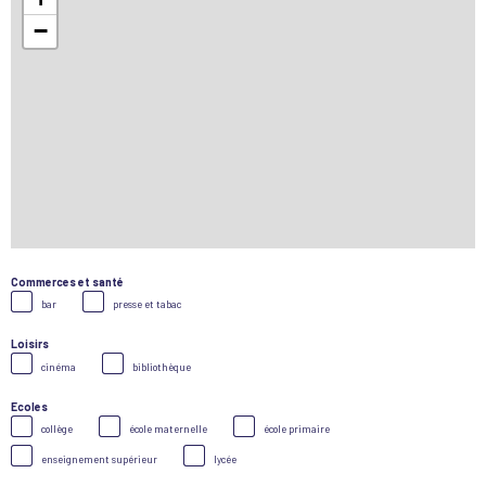
−
Commerces et santé
bar
presse et tabac
Loisirs
cinéma
bibliothèque
Ecoles
collège
école maternelle
école primaire
enseignement supérieur
lycée