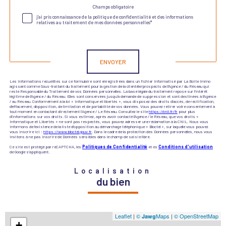
Champs obligatoire
Validation
j'ai pris connaissance de la politique de confidentialité et des informations
relatives au traitement de mes données personnelles*
Validation
ENVOYER
Les informations recueillies sur ce formulaire sont enregistrées dans un fichier informatisé par La Boite Immo
agissant comme Sous-traitant du traitement pour la gestion de la clientèle/prospects de l'Agence / du Réseau qui
reste Responsable du Traitement de vos Données personnelles. La base légale du traitement repose sur l'intérêt
légitime de l'Agence / du Réseau. Elles sont conservées jusqu'à demande de suppression et sont destinées à l'Agence
/ au Réseau. Conformément à la loi « informatique et libertés », vous disposez des droits d’accès, de rectification,
d’effacement, d’opposition, de limitation et de portabilité de vos données. Vous pouvez retirer votre consentement à
tout moment en contactant directement l’Agence / Le Réseau. Consultez le site
https://cnil.fr/fr
pour plus
d’informations sur vos droits. Si vous estimez, après avoir contacté l'Agence / le Réseau, que vos droits «
Informatique et Libertés » ne sont pas respectés, vous pouvez adresser une réclamation à la CNIL. Nous vous
informons de l’existence de la liste d'opposition au démarchage téléphonique « Bloctel », sur laquelle vous pouvez
vous inscrire ici :
https://www.bloctel.gouv.fr
. Dans le cadre de la protection des Données personnelles, nous vous
invitons à ne pas inscrire de Données sensibles dans le champ de saisie libre.
Ce site est protégé par reCAPTCHA, les
Politiques de Confidentialité
et es
Conditions d'utilisation
de Google s'appliquent.
Localisation
du bien
Leaflet
|
©
Maps
|
© OpenStreetMap
Jawg
+