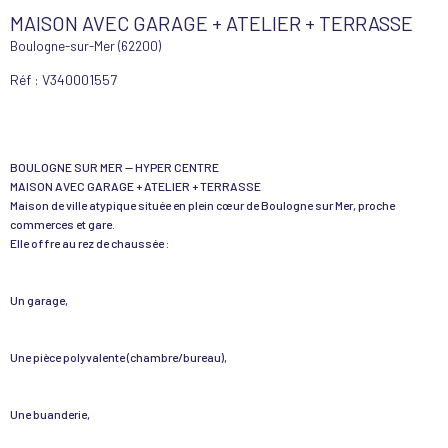
MAISON AVEC GARAGE + ATELIER + TERRASSE
Boulogne-sur-Mer (62200)
Réf : V340001557
BOULOGNE SUR MER — HYPER CENTRE
MAISON AVEC GARAGE + ATELIER + TERRASSE
Maison de ville atypique située en plein cœur de Boulogne sur Mer, proche
commerces et gare.
Elle offre au rez de chaussée :
Un garage,
Une pièce polyvalente (chambre/bureau),
Une buanderie,