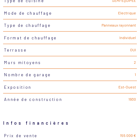
SEMI-EQUIPEE
Type de cuisine
Electrique
Mode de chauffage
Panneaux rayonnant
Type de chauffage
Individuel
Format de chauffage
OUI
Terrasse
2
Murs mitoyens
1
Nombre de garage
Est-Ouest
Exposition
1930
Année de construction
Infos financières
155 000 €
Prix de vente
Caractéristiques
Valeurs