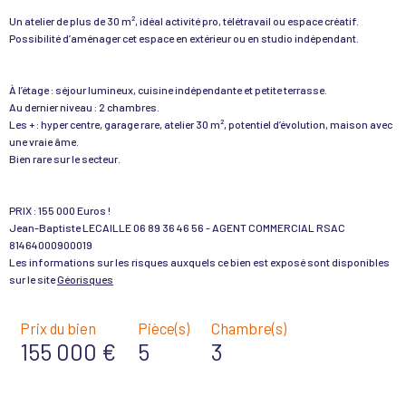
Un atelier de plus de 30 m², idéal activité pro, télétravail ou espace créatif.
Possibilité d’aménager cet espace en extérieur ou en studio indépendant.
À l’étage : séjour lumineux, cuisine indépendante et petite terrasse.
Au dernier niveau : 2 chambres.
Les + : hyper centre, garage rare, atelier 30 m², potentiel d’évolution, maison avec
une vraie âme.
Bien rare sur le secteur.
PRIX : 155 000 Euros !
Jean-Baptiste LECAILLE 06 89 36 46 56 - AGENT COMMERCIAL RSAC
81464000900019
Les informations sur les risques auxquels ce bien est exposé sont disponibles
sur le site
Géorisques
Prix du bien
Pièce(s)
Chambre(s)
155 000 €
5
3