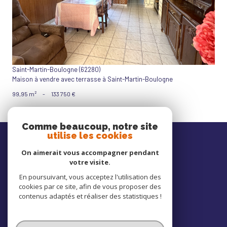
Saint-Martin-Boulogne (62280)
Maison à vendre avec terrasse à Saint-Martin-Boulogne
99,95 m²
-
133 750 €
Comme beaucoup, notre site
Nos
utilise les cookies
avis clients
On aimerait vous accompagner pendant
votre visite.
En poursuivant, vous acceptez l'utilisation des
cookies par ce site, afin de vous proposer des
Nous
contenus adaptés et réaliser des statistiques !
adhérons