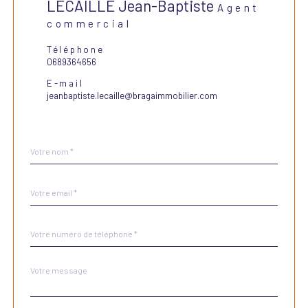
LECAILLE Jean-Baptiste
Agent
commercial
Téléphone
0689364656
E-mail
jeanbaptiste.lecaille@bragaimmobilier.com
Nom
Fieldset
*
par
défaut
email
*
Téléphone
*
Message
Fieldset
*
par
défaut