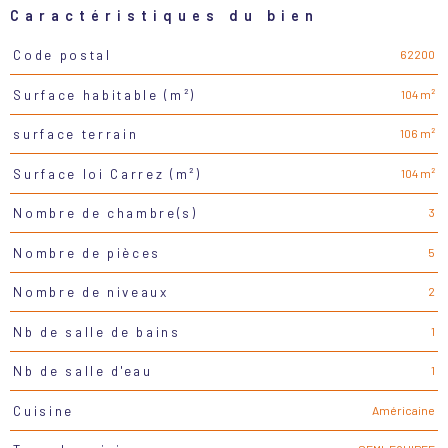
Caractéristiques du bien
62200
Code postal
Caractéristiques
Valeurs
104 m²
Surface habitable (m²)
106 m²
surface terrain
104 m²
Surface loi Carrez (m²)
3
Nombre de chambre(s)
5
Nombre de pièces
2
Nombre de niveaux
1
Nb de salle de bains
1
Nb de salle d'eau
Américaine
Cuisine