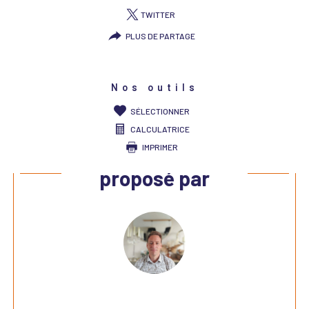
TWITTER
PLUS DE PARTAGE
Nos outils
SÉLECTIONNER
CALCULATRICE
IMPRIMER
Ce bien vous est
proposé par