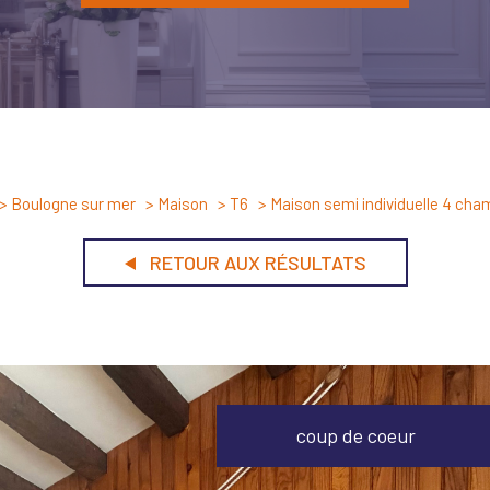
Boulogne sur mer
Maison
T6
Maison semi individuelle 4 ch
RETOUR AUX RÉSULTATS
coup de coeur