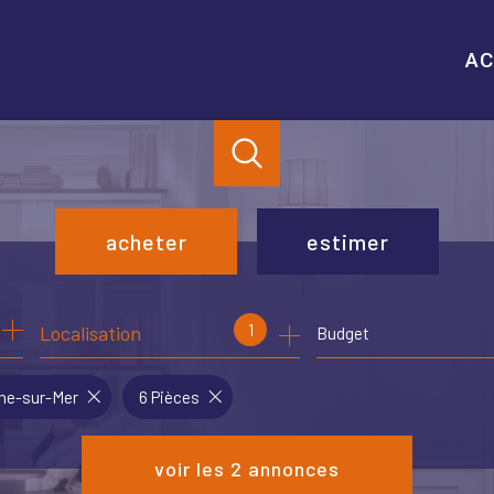
AC
acheter
estimer
de l'ancien
1
Localisation
Budget
de l'immo pro
gne-sur-Mer
6 Pièces
voir les
2
annonces