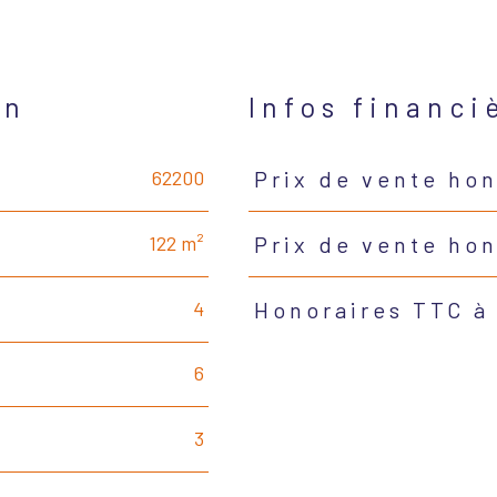
en
Infos financi
62200
Prix de vente hon
Caractéristiques
Valeurs
122 m²
Prix de vente ho
4
Honoraires TTC à
6
3