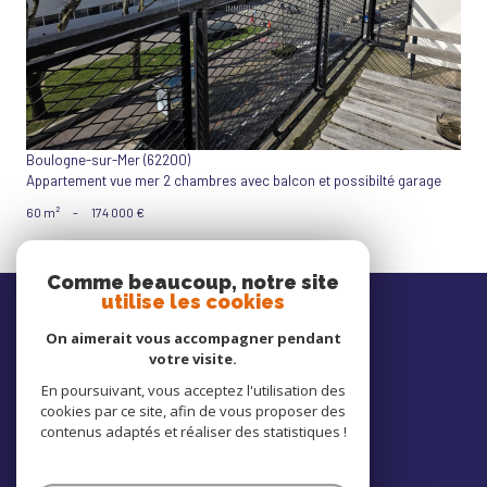
Boulogne-sur-Mer (62200)
Appartement vue mer 2 chambres avec balcon et possibilté garage
60 m²
-
174 000 €
Comme beaucoup, notre site
Nos
utilise les cookies
avis clients
On aimerait vous accompagner pendant
votre visite.
En poursuivant, vous acceptez l'utilisation des
cookies par ce site, afin de vous proposer des
Nous
contenus adaptés et réaliser des statistiques !
adhérons