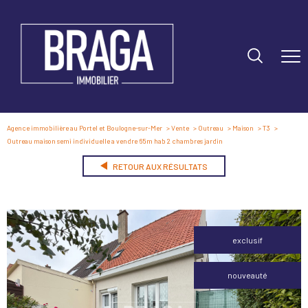
Agence immobilière au Portel et Boulogne-sur-Mer
Vente
Outreau
Maison
T3
Outreau maison semi individuelle a vendre 65m hab 2 chambres jardin
RETOUR AUX RÉSULTATS
exclusif
nouveauté