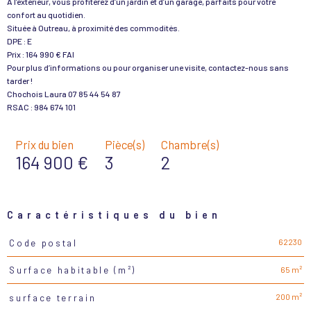
À l’extérieur, vous profiterez d’un jardin et d’un garage, parfaits pour votre
confort au quotidien.
Située à Outreau, à proximité des commodités.
DPE : E
Prix : 164 990 € FAI
Pour plus d’informations ou pour organiser une visite, contactez-nous sans
tarder !
Chochois Laura 07 85 44 54 87
Prix du bien
Pièce(s)
Chambre(s)
164 900 €
3
2
Caractéristiques du bien
62230
Code postal
Caractéristiques
Valeurs
65 m²
Surface habitable (m²)
200 m²
surface terrain