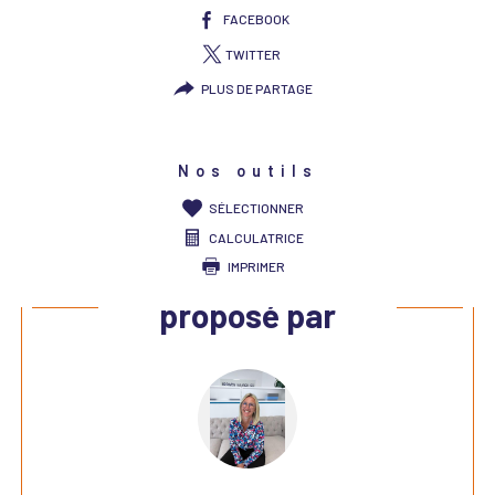
FACEBOOK
TWITTER
PLUS DE PARTAGE
Nos outils
SÉLECTIONNER
CALCULATRICE
IMPRIMER
Ce bien vous est
proposé par