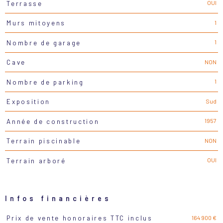
OUI
Terrasse
1
Murs mitoyens
1
Nombre de garage
NON
Cave
1
Nombre de parking
Sud
Exposition
1957
Année de construction
NON
Terrain piscinable
OUI
Terrain arboré
Infos financières
164 900 €
Prix de vente honoraires TTC inclus
Caractéristiques
Valeurs