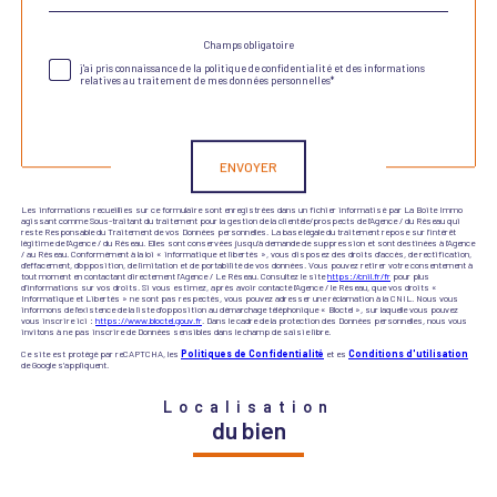
défaut
Champs obligatoire
Validation
j'ai pris connaissance de la politique de confidentialité et des informations
relatives au traitement de mes données personnelles*
Validation
ENVOYER
Les informations recueillies sur ce formulaire sont enregistrées dans un fichier informatisé par La Boite Immo
agissant comme Sous-traitant du traitement pour la gestion de la clientèle/prospects de l'Agence / du Réseau qui
reste Responsable du Traitement de vos Données personnelles. La base légale du traitement repose sur l'intérêt
légitime de l'Agence / du Réseau. Elles sont conservées jusqu'à demande de suppression et sont destinées à l'Agence
/ au Réseau. Conformément à la loi « informatique et libertés », vous disposez des droits d’accès, de rectification,
d’effacement, d’opposition, de limitation et de portabilité de vos données. Vous pouvez retirer votre consentement à
tout moment en contactant directement l’Agence / Le Réseau. Consultez le site
https://cnil.fr/fr
pour plus
d’informations sur vos droits. Si vous estimez, après avoir contacté l'Agence / le Réseau, que vos droits «
Informatique et Libertés » ne sont pas respectés, vous pouvez adresser une réclamation à la CNIL. Nous vous
informons de l’existence de la liste d'opposition au démarchage téléphonique « Bloctel », sur laquelle vous pouvez
vous inscrire ici :
https://www.bloctel.gouv.fr
. Dans le cadre de la protection des Données personnelles, nous vous
invitons à ne pas inscrire de Données sensibles dans le champ de saisie libre.
Ce site est protégé par reCAPTCHA, les
Politiques de Confidentialité
et es
Conditions d'utilisation
de Google s'appliquent.
Localisation
du bien