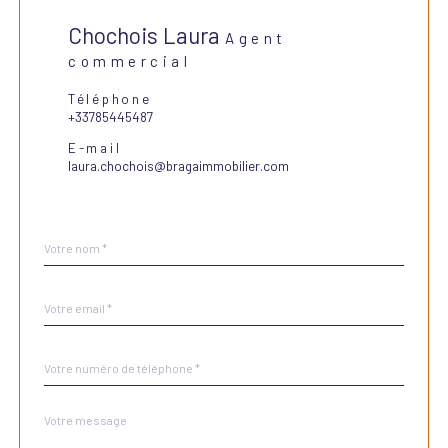
Chochois Laura
Agent
commercial
Téléphone
+33785445487
E-mail
laura.chochois@bragaimmobilier.com
Nom
Fieldset
*
par
défaut
email
*
Téléphone
*
Message
Fieldset
*
par