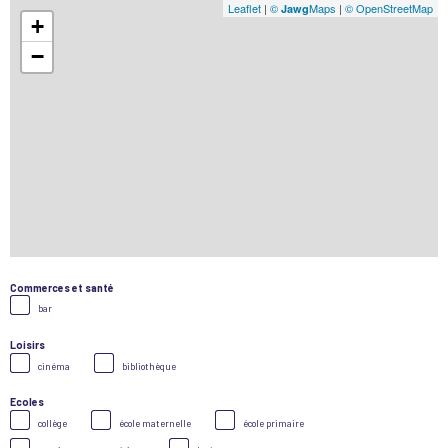
Leaflet
|
©
Maps
|
© OpenStreetMap
Jawg
+
−
Commerces et santé
bar
Loisirs
cinéma
bibliothèque
Ecoles
collège
école maternelle
école primaire