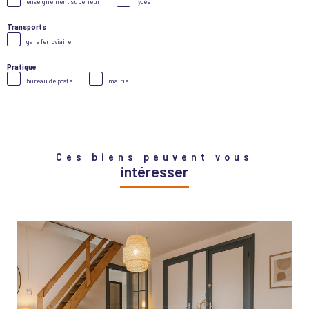
enseignement supérieur
lycée
Transports
gare ferroviaire
Pratique
bureau de poste
mairie
Ces biens peuvent vous
intéresser