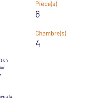
Pièce(s)
6
Chambre(s)
4
t un
ier
e
avec la