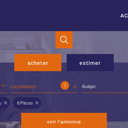
AC
acheter
estimer
de l'ancien
1
Localisation
Budget
de l'immo pro
u
6 Pièces
voir l'annonce