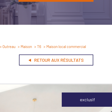
Outreau
Maison
T6
Maison local commercial
RETOUR AUX RÉSULTATS
exclusif