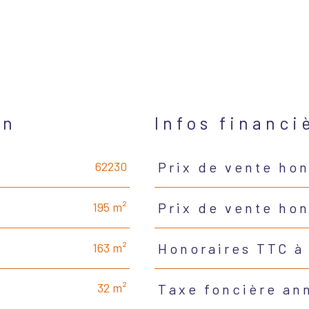
en
Infos financi
62230
Prix de vente hon
Caractéristiques
Valeurs
195 m²
Prix de vente ho
163 m²
Honoraires TTC à
32 m²
Taxe foncière an