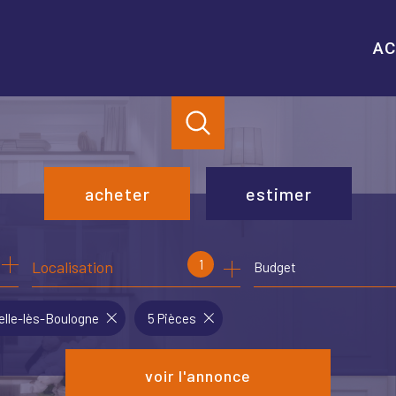
AC
acheter
estimer
de l'ancien
1
Localisation
Budget
de l'immo pro
elle-lès-Boulogne
5 Pièces
voir l'annonce