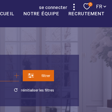
Langue
0
FR
se connecter
CUEIL
NOTRE ÉQUIPE
RECRUTEMENT
filtrer
réinitialiser les filtres