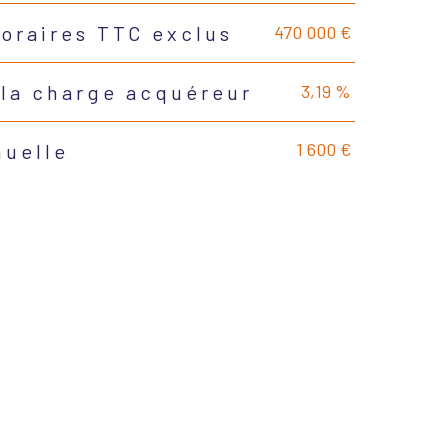
470 000 €
noraires TTC exclus
3,19 %
 la charge acquéreur
1 600 €
nuelle