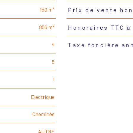
150 m²
Prix de vente ho
856 m²
Honoraires TTC à
4
Taxe foncière an
5
1
Electrique
Cheminée
AUTRE