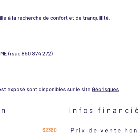
le à la recherche de confort et de tranquillité.
ME (rsac 850 874 272)
est exposé sont disponibles sur le site
Géorisques
en
Infos financi
62360
Prix de vente hon
Caractéristiques
Valeurs