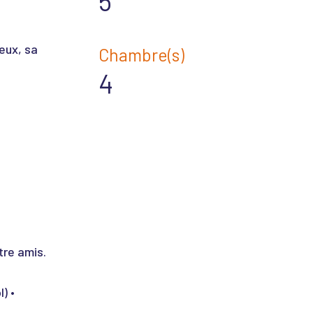
5
eux, sa
Chambre(s)
4
tre amis.
) •