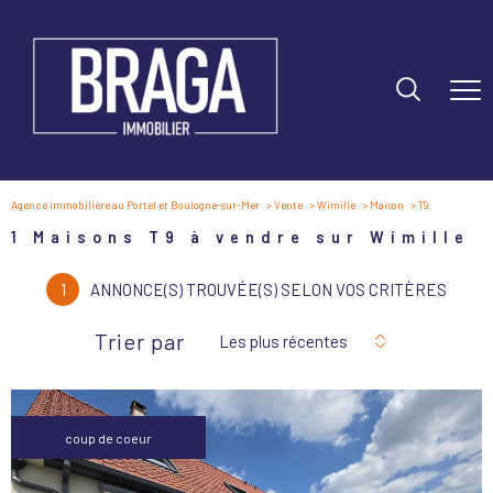
Agence immobilière au Portel et Boulogne-sur-Mer
Vente
Wimille
Maison
T9
1
Maisons T9 à vendre sur Wimille
1
ANNONCE(S) TROUVÉE(S) SELON VOS CRITÈRES
Trier par
Les plus récentes
coup de coeur