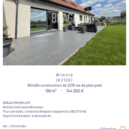
Wimille
(62126)
Wimille construction de 2018 vie de plain pied
199 m²
-
744 900 €
BRAGA IMMOBILIER
Wimille limitrophe Wimereux
Pour une visite, contactez Benjamin Dagbert au 0603111046.
Opportunité à saisir, à deux pas de...
Réf : V350001654
Sélection