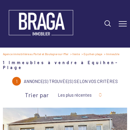
Agence immobilière au Portel et Boulogne-sur-Mer
Vente
Equihen plage
Immeuble
1
Immeubles à vendre à Equihen-
Plage
1
ANNONCE(S) TROUVÉE(S) SELON VOS CRITÈRES
Trier par
Les plus récentes