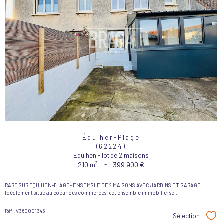
Équihen-Plage
(62224)
Equihen - lot de 2 maisons
210 m²
-
399 900 €
RARE SUR EQUIHEN-PLAGE- ENSEMSLE DE 2 MAISONS AVEC JARDINS ET GARAGE
Idéalement situé au coeur des commerces, cet ensemble immobilier se...
Réf : V360001346
Sélection
Sél