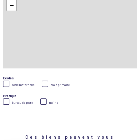
−
Ecoles
école maternelle
école primaire
Pratique
bureau de poste
mairie
Ces biens peuvent vous