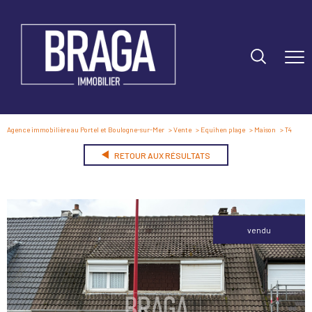
Agence immobilière au Portel et Boulogne-sur-Mer
Vente
Equihen plage
Maison
T4
RETOUR AUX RÉSULTATS
vendu