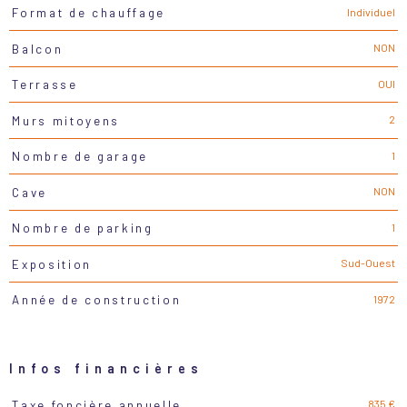
Individuel
Format de chauffage
NON
Balcon
OUI
Terrasse
2
Murs mitoyens
1
Nombre de garage
NON
Cave
1
Nombre de parking
Sud-Ouest
Exposition
1972
Année de construction
Infos financières
835 €
Taxe foncière annuelle
Caractéristiques
Valeurs