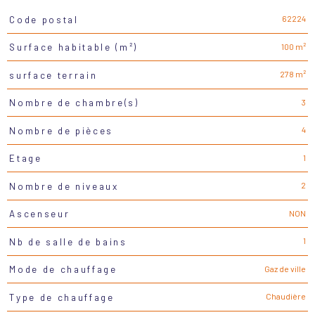
62224
Code postal
Caractéristiques
Valeurs
100 m²
Surface habitable (m²)
278 m²
surface terrain
3
Nombre de chambre(s)
4
Nombre de pièces
1
Etage
2
Nombre de niveaux
NON
Ascenseur
1
Nb de salle de bains
Gaz de ville
Mode de chauffage
Chaudière
Type de chauffage