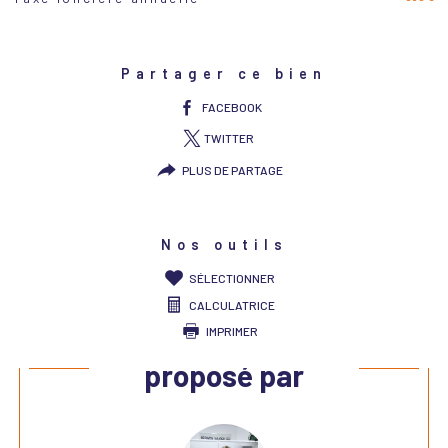
Partager ce bien
FACEBOOK
TWITTER
PLUS DE PARTAGE
Nos outils
SÉLECTIONNER
CALCULATRICE
IMPRIMER
Ce bien vous est
proposé par