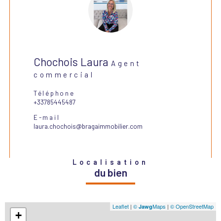
Chochois Laura
Agent
commercial
Téléphone
+33785445487
E-mail
laura.chochois@bragaimmobilier.com
Localisation
du bien
Leaflet
|
©
Maps
|
© OpenStreetMap
Jawg
+