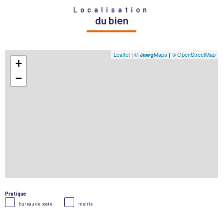
Localisation
du bien
Leaflet
|
©
Maps
|
© OpenStreetMap
Jawg
+
−
Pratique
bureau de poste
mairie