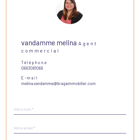
vandamme melina
Agent
commercial
Téléphone
0663081066
E-mail
melina.vandamme@bragaimmobilier.com
Nom
Fieldset
*
par
défaut
email
*