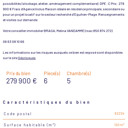
possibilités (stockage, atelier, aménagement complémentaire). DPE : C Prix : 279
900 € Frais d’Agence Inclus Maison idéale en résidence principale, secondaire ou
pour un projet locatif sur le secteur recherché d’Equihen-Plage. Renseignements
et visites sur demande
Votre conseiller immobilier BRAGA, Melina VANDAMME (rsac 850 874 272)
06 63 08 10 66
Les informations sur les risques auxquels ce bien est exposé sont disponibles
sur le site
Géorisques
Prix du bien
Pièce(s)
Chambre(s)
279 900 €
6
5
Caractéristiques du bien
62224
Code postal
Caractéristiques
Valeurs
120 m²
Surface habitable (m²)