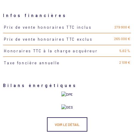
Infos financières
279 900 €
Prix de vente honoraires TTC inclus
Caractéristiques
Valeurs
265 000 €
Prix de vente honoraires TTC exclus
5,62 %
Honoraires TTC à la charge acquéreur
2 108 €
Taxe foncière annuelle
Bilans énergétiques
VOIR LE DÉTAIL