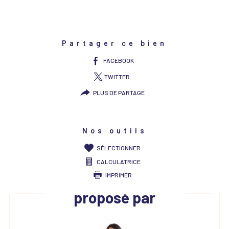
Partager ce bien
FACEBOOK
TWITTER
PLUS DE PARTAGE
Nos outils
SÉLECTIONNER
CALCULATRICE
IMPRIMER
Ce bien vous est
proposé par