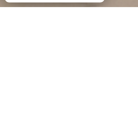
Braga Immobilier
Agence immobilière au Portel et à
Boulogne-sur-Mer
Bienvenue à BRAGA IMMOBILIER
BRAGA IMMOBILIER est une agence indépendante implantée au Portel et à
Boulogne-sur-Mer
, au cœur de la Côte d'Opale.
Notre force, c'est un modèle qui réunit la souplesse d'un réseau de mandataires
proches du terrain et la confiance de deux agences physiques où l'on prend le
temps de vous recevoir. Spécialisés dans la transaction immobilière, nous
vous accompagnons en toute transparence, du premier rendez-vous jusqu'à la
signature chez le notaire.
Vous souhaitez vendre ? Demandez une estimation gratuite de votre bien :
estimation immobilière à Boulogne-sur-Mer
, à
Saint-Martin-Boulogne
ou à
Outreau
, et obtenez un
avis de valeur
fiable et précis.
Envie d'être accompagné sur un projet immobilier ?
Contactez-nous