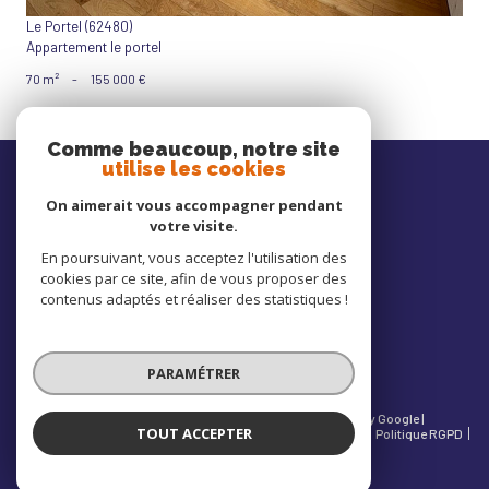
Le Portel (62480)
Appartement le portel
70 m²
-
155 000 €
Comme beaucoup, notre site
Nos
utilise les cookies
avis clients
On aimerait vous accompagner pendant
votre visite.
En poursuivant, vous acceptez l'utilisation des
cookies par ce site, afin de vous proposer des
Nous
contenus adaptés et réaliser des statistiques !
adhérons
PARAMÉTRER
© 2026 | Tous droits réservés | Traduction powered by Google |
TOUT ACCEPTER
Nos honoraires
Mentions légales
Admin
Partenaires
Politique RGPD
Cookies