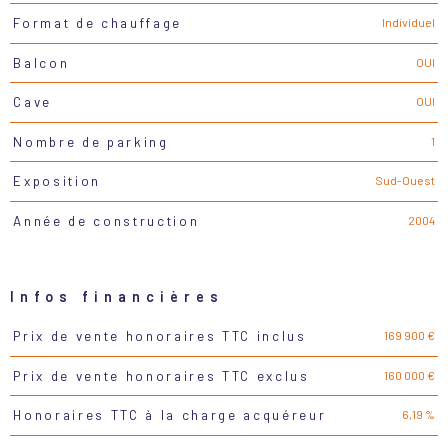
Individuel
Format de chauffage
OUI
Balcon
OUI
Cave
1
Nombre de parking
Sud-Ouest
Exposition
2004
Année de construction
Infos financières
169 900 €
Prix de vente honoraires TTC inclus
Caractéristiques
Valeurs
160 000 €
Prix de vente honoraires TTC exclus
6,19 %
Honoraires TTC à la charge acquéreur