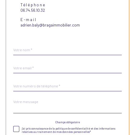
Téléphone
06.74.56.10.32
E-mail
adrien.baly@bragaimmobilier.com
Nom
Fieldset
*
par
défaut
email
*
Téléphone
*
Message
Fieldset
*
par
défaut
Champs obligatoire
Validation
j'ai pris connaissance de la politique de confidentialité et des informations
relatives au traitement de mes données personnelles*