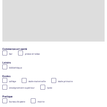
Commerces et santé
bar
presse et tabac
Loisirs
bibliothèque
Ecoles
collège
école maternelle
école primaire
enseignement supérieur
lycée
Pratique
bureau de poste
mairie