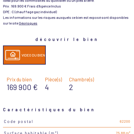
idéal pour les commodités du quotidien ou un pied a terre.
Prix : 169.900 € Frais d'Agence Inclus
DPE : C (chauffage gaz individuel)
Les informations sur les risques auxquels ce bien est exposé sont disponibles
sur le site
Géorisques
découvrir le bien
VIDEO DU BIEN
Prix du bien
Pièce(s)
Chambre(s)
169 900 €
4
2
Caractéristiques du bien
62200
Code postal
Caractéristiques
Valeurs
75,88 m²
Surface habitable (m²)