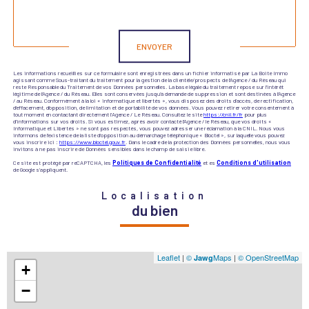
Validation
ENVOYER
Les informations recueillies sur ce formulaire sont enregistrées dans un fichier informatisé par La Boite Immo
agissant comme Sous-traitant du traitement pour la gestion de la clientèle/prospects de l'Agence / du Réseau qui
reste Responsable du Traitement de vos Données personnelles. La base légale du traitement repose sur l'intérêt
légitime de l'Agence / du Réseau. Elles sont conservées jusqu'à demande de suppression et sont destinées à l'Agence
/ au Réseau. Conformément à la loi « informatique et libertés », vous disposez des droits d’accès, de rectification,
d’effacement, d’opposition, de limitation et de portabilité de vos données. Vous pouvez retirer votre consentement à
tout moment en contactant directement l’Agence / Le Réseau. Consultez le site
https://cnil.fr/fr
pour plus
d’informations sur vos droits. Si vous estimez, après avoir contacté l'Agence / le Réseau, que vos droits «
Informatique et Libertés » ne sont pas respectés, vous pouvez adresser une réclamation à la CNIL. Nous vous
informons de l’existence de la liste d'opposition au démarchage téléphonique « Bloctel », sur laquelle vous pouvez
vous inscrire ici :
https://www.bloctel.gouv.fr
. Dans le cadre de la protection des Données personnelles, nous vous
invitons à ne pas inscrire de Données sensibles dans le champ de saisie libre.
Ce site est protégé par reCAPTCHA, les
Politiques de Confidentialité
et es
Conditions d'utilisation
de Google s'appliquent.
Localisation
du bien
Leaflet
|
©
Maps
|
© OpenStreetMap
Jawg
+
−