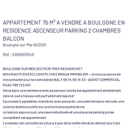
APPARTEMENT 75 M² A VENDRE A BOULOGNE EN
RESIDENCE ASCENSEUR PARKING 2 CHAMBRES
BALCON
Boulogne-sur-Mer (62200)
Réf : V260001549
BOULOGNE SUR MER SECTEUR TRES RECHERCHE !!
NOUVEAUTE EN EXCLUSIVITE CHEZ BRAGA IMMOBILIER - Je vous propose de
me contacter pour la visite Adrien BALY 06.74.56.10.32 - AGENT COMMERCIAL
RSAC 788 723 047.
Situé dans une résidence avec ascenseur ce très bel appartement entiérement
rénové, sans travaux est parfaitement exposé !
Il possède 2 agréables chambres avec placards, une salle de bains rénovée, une
cuisine récente ouverte sur une lumineuse pièce de vie.
un balcon exposé sud, une cave individuelle et une place de parking privée
complètent cet appartement.
Le secteur est convoité car situé a 2 pas de la vieille ville et du dernier sou il est