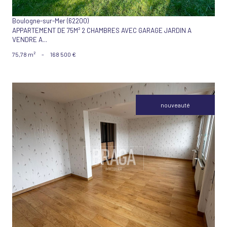
Boulogne-sur-Mer (62200)
APPARTEMENT DE 75M² 2 CHAMBRES AVEC GARAGE JARDIN A
VENDRE A...
75,78 m²
-
168 500 €
nouveauté
VOIR LE BIEN