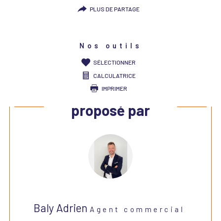
PLUS DE PARTAGE
Nos outils
SÉLECTIONNER
CALCULATRICE
IMPRIMER
Ce bien vous est
proposé par
Baly Adrien
Agent commercial