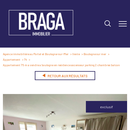
Agence immobilière au Portel et Boulogne-sur-Mer
Vente
Boulogne sur mer
Appartement
T4
Appartement 75 m a vendre a boulogne en residence ascenseur parking 2 chambres balcon
RETOUR AUX RÉSULTATS
exclusif