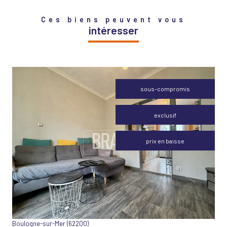
Ces biens peuvent vous
intéresser
sous-compromis
exclusif
prix en baisse
VOIR LE BIEN
Boulogne-sur-Mer (62200)