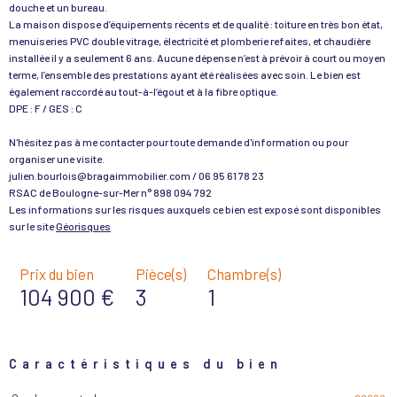
douche et un bureau.
La maison dispose d’équipements récents et de qualité : toiture en très bon état,
menuiseries PVC double vitrage, électricité et plomberie refaites, et chaudière
installée il y a seulement 6 ans. Aucune dépense n’est à prévoir à court ou moyen
terme, l’ensemble des prestations ayant été réalisées avec soin. Le bien est
également raccordé au tout-à-l’égout et à la fibre optique.
DPE : F / GES : C
N'hésitez pas à me contacter pour toute demande d'information ou pour
organiser une visite.
julien.bourlois@bragaimmobilier.com / 06 95 61 78 23
RSAC de Boulogne-sur-Mer n° 898 094 792
Les informations sur les risques auxquels ce bien est exposé sont disponibles
sur le site
Géorisques
Prix du bien
Pièce(s)
Chambre(s)
104 900 €
3
1
Caractéristiques du bien