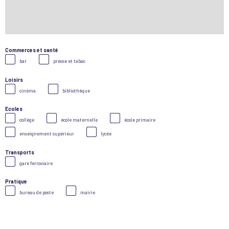
Commerces et santé
bar
presse et tabac
Loisirs
cinéma
bibliothèque
Ecoles
collège
école maternelle
école primaire
enseignement supérieur
lycée
Transports
gare ferroviaire
Pratique
bureau de poste
mairie