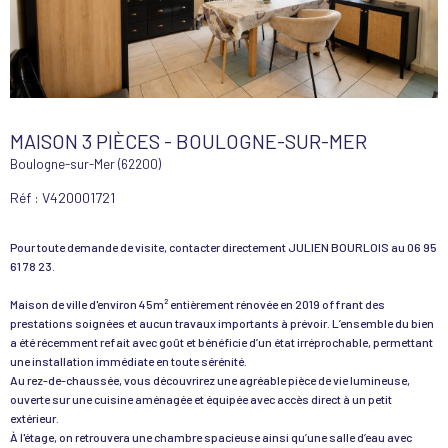
MAISON 3 PIÈCES - BOULOGNE-SUR-MER
Boulogne-sur-Mer (62200)
Réf : V420001721
Pour toute demande de visite, contacter directement JULIEN BOURLOIS au 06 95
61 78 23.
Maison de ville d'environ 45m² entièrement rénovée en 2019 offrant des
prestations soignées et aucun travaux importants à prévoir. L’ensemble du bien
a été récemment refait avec goût et bénéficie d’un état irréprochable, permettant
une installation immédiate en toute sérénité.
Au rez-de-chaussée, vous découvrirez une agréable pièce de vie lumineuse,
ouverte sur une cuisine aménagée et équipée avec accès direct à un petit
extérieur.
À l'étage, on retrouvera une chambre spacieuse ainsi qu’une salle d’eau avec