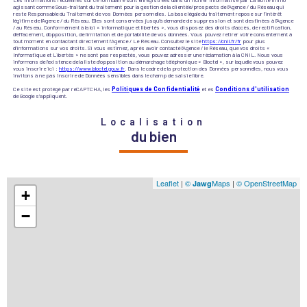
agissant comme Sous-traitant du traitement pour la gestion de la clientèle/prospects de l'Agence / du Réseau qui
reste Responsable du Traitement de vos Données personnelles. La base légale du traitement repose sur l'intérêt
légitime de l'Agence / du Réseau. Elles sont conservées jusqu'à demande de suppression et sont destinées à l'Agence
/ au Réseau. Conformément à la loi « informatique et libertés », vous disposez des droits d’accès, de rectification,
d’effacement, d’opposition, de limitation et de portabilité de vos données. Vous pouvez retirer votre consentement à
tout moment en contactant directement l’Agence / Le Réseau. Consultez le site
https://cnil.fr/fr
pour plus
d’informations sur vos droits. Si vous estimez, après avoir contacté l'Agence / le Réseau, que vos droits «
Informatique et Libertés » ne sont pas respectés, vous pouvez adresser une réclamation à la CNIL. Nous vous
informons de l’existence de la liste d'opposition au démarchage téléphonique « Bloctel », sur laquelle vous pouvez
vous inscrire ici :
https://www.bloctel.gouv.fr
. Dans le cadre de la protection des Données personnelles, nous vous
invitons à ne pas inscrire de Données sensibles dans le champ de saisie libre.
Ce site est protégé par reCAPTCHA, les
Politiques de Confidentialité
et es
Conditions d'utilisation
de Google s'appliquent.
Localisation
du bien
Leaflet
|
©
Maps
|
© OpenStreetMap
Jawg
+
−