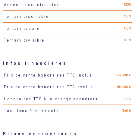
1930
Année de construction
NON
Terrain piscinable
NON
Terrain arboré
NON
Terrain divisible
Infos financières
104 900 €
Prix de vente honoraires TTC inclus
Caractéristiques
Valeurs
95 500 €
Prix de vente honoraires TTC exclus
9,84 %
Honoraires TTC à la charge acquéreur
340 €
Taxe foncière annuelle
Bilans énergétiques