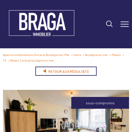
Agence immobilière au Portel et Boulogne-sur-Mer
Vente
Boulogne sur mer
Maison
T3
Maison 3 pieces boulogne sur mer
RETOUR AUX RÉSULTATS
sous-compromis