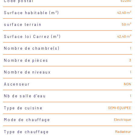
62200
Code postal
Caractéristiques
Valeurs
42,40 m²
Surface habitable (m²)
50 m²
surface terrain
42,40 m²
Surface loi Carrez (m²)
1
Nombre de chambre(s)
3
Nombre de pièces
1
Nombre de niveaux
NON
Ascenseur
1
Nb de salle d'eau
SEMI-EQUIPEE
Type de cuisine
Electrique
Mode de chauffage
Radiateur
Type de chauffage