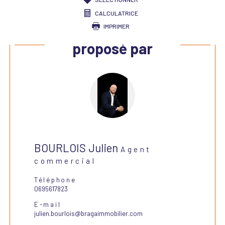
CALCULATRICE
IMPRIMER
Ce bien vous est
proposé par
BOURLOIS Julien
Agent
commercial
Téléphone
0695617823
E-mail
julien.bourlois@bragaimmobilier.com