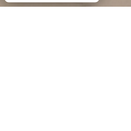
Braga Immobilier
Agence immobilière au Portel et à
Boulogne-sur-Mer
Bienvenue à BRAGA IMMOBILIER
BRAGA IMMOBILIER est une agence indépendante implantée au Portel et à
Boulogne-sur-Mer
, au cœur de la Côte d'Opale.
Notre force, c'est un modèle qui réunit la souplesse d'un réseau de mandataires
proches du terrain et la confiance de deux agences physiques où l'on prend le
temps de vous recevoir. Spécialisés dans la transaction immobilière, nous
vous accompagnons en toute transparence, du premier rendez-vous jusqu'à la
signature chez le notaire.
Vous souhaitez vendre ? Demandez une estimation gratuite de votre bien :
estimation immobilière à Boulogne-sur-Mer
, à
Saint-Martin-Boulogne
ou à
Outreau
, et obtenez un
avis de valeur
fiable et précis.
Envie d'être accompagné sur un projet immobilier ?
Contactez-nous