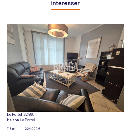
intéresser
VOIR LE BIEN
Le Portel (62480)
Maison Le Portel
115 m²
-
224 000 €