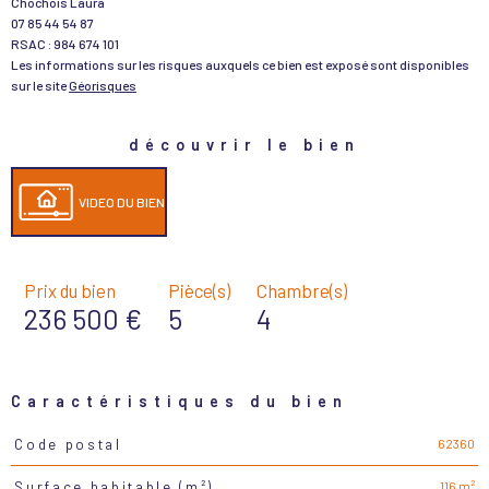
Chochois Laura
07 85 44 54 87
RSAC : 984 674 101
Les informations sur les risques auxquels ce bien est exposé sont disponibles
sur le site
Géorisques
découvrir le bien
VIDEO DU BIEN
Prix du bien
Pièce(s)
Chambre(s)
236 500 €
5
4
Caractéristiques du bien
62360
Code postal
Caractéristiques
Valeurs
116 m²
Surface habitable (m²)