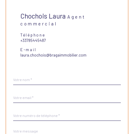
Chochois Laura
Agent
commercial
Téléphone
+33785445487
E-mail
laura.chochois@bragaimmobilier.com
Nom
Fieldset
*
par
défaut
email
*
Téléphone
*
Message
Fieldset
*