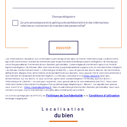
par
défaut
Champs obligatoire
Validation
j'ai pris connaissance de la politique de confidentialité et des informations
relatives au traitement de mes données personnelles*
Validation
ENVOYER
Les informations recueillies sur ce formulaire sont enregistrées dans un fichier informatisé par La Boite Immo
agissant comme Sous-traitant du traitement pour la gestion de la clientèle/prospects de l'Agence / du Réseau qui
reste Responsable du Traitement de vos Données personnelles. La base légale du traitement repose sur l'intérêt
légitime de l'Agence / du Réseau. Elles sont conservées jusqu'à demande de suppression et sont destinées à l'Agence
/ au Réseau. Conformément à la loi « informatique et libertés », vous disposez des droits d’accès, de rectification,
d’effacement, d’opposition, de limitation et de portabilité de vos données. Vous pouvez retirer votre consentement à
tout moment en contactant directement l’Agence / Le Réseau. Consultez le site
https://cnil.fr/fr
pour plus
d’informations sur vos droits. Si vous estimez, après avoir contacté l'Agence / le Réseau, que vos droits «
Informatique et Libertés » ne sont pas respectés, vous pouvez adresser une réclamation à la CNIL. Nous vous
informons de l’existence de la liste d'opposition au démarchage téléphonique « Bloctel », sur laquelle vous pouvez
vous inscrire ici :
https://www.bloctel.gouv.fr
. Dans le cadre de la protection des Données personnelles, nous vous
invitons à ne pas inscrire de Données sensibles dans le champ de saisie libre.
Ce site est protégé par reCAPTCHA, les
Politiques de Confidentialité
et es
Conditions d'utilisation
de Google s'appliquent.
Localisation
du bien