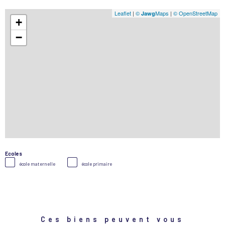
Leaflet
|
©
Maps
|
© OpenStreetMap
Jawg
+
−
Ecoles
école maternelle
école primaire
Ces biens peuvent vous