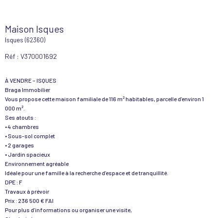
Maison Isques
Isques (62360)
Réf : V370001692
À VENDRE – ISQUES
Braga Immobilier
Vous propose cette maison familiale de 116 m² habitables, parcelle d’environ 1
000 m².
Ses atouts :
• 4 chambres
• Sous-sol complet
• 2 garages
• Jardin spacieux
Environnement agréable
Idéale pour une famille à la recherche d’espace et de tranquillité.
DPE : F
Travaux à prévoir
Prix : 236 500 € FAI
Pour plus d’informations ou organiser une visite,