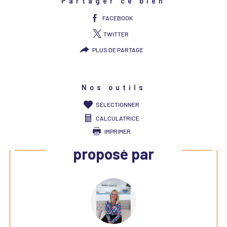
Partager ce bien
FACEBOOK
TWITTER
PLUS DE PARTAGE
Nos outils
SÉLECTIONNER
CALCULATRICE
IMPRIMER
Ce bien vous est
proposé par