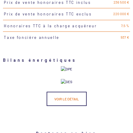
236 500 €
Prix de vente honoraires TTC inclus
Caractéristiques
Valeurs
220 000 €
Prix de vente honoraires TTC exclus
7,5 %
Honoraires TTC à la charge acquéreur
937 €
Taxe foncière annuelle
Bilans énergétiques
VOIR LE DÉTAIL