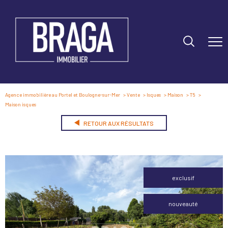
Agence immobilière au Portel et Boulogne-sur-Mer
Vente
Isques
Maison
T5
Maison isques
RETOUR AUX RÉSULTATS
exclusif
nouveauté