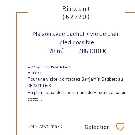
Rinxent
(62720)
Maison avec cachet + vie de plain
pied possible
178 m²
-
385 000 €
BRAGA IMMOBILIER
Rinxent
Pour une visite, contactez Benjamin Dagbert au
0603111046.
En plein coeur de la commune de Rinxent, à saisir
cette...
Les...
Sélection
Réf : V350001463
Sélect