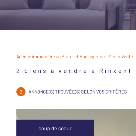
Agence immobilière au Portel et Boulogne-sur-Mer
Vente
2
biens à vendre à Rinxent
2
ANNONCE(S) TROUVÉE(S) SELON VOS CRITÈRES
coup de coeur