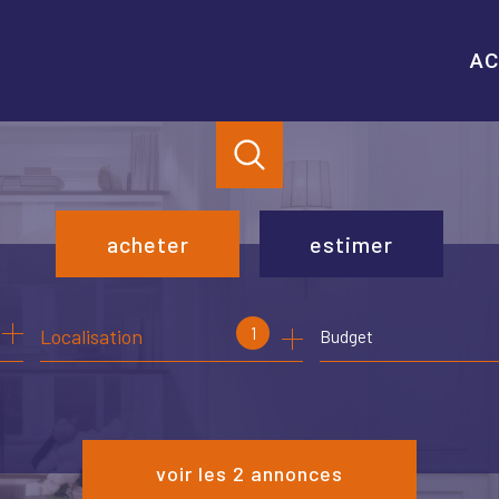
AC
acheter
estimer
de l'ancien
1
Localisation
Budget
de l'immo pro
voir les
2
annonces