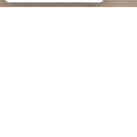
Braga Immobilier
Agence immobilière au Portel et à
Boulogne-sur-Mer
Bienvenue à BRAGA IMMOBILIER
BRAGA IMMOBILIER est une agence indépendante implantée au Portel et à
Boulogne-sur-Mer
, au cœur de la Côte d'Opale.
Notre force, c'est un modèle qui réunit la souplesse d'un réseau de mandataires
proches du terrain et la confiance de deux agences physiques où l'on prend le
temps de vous recevoir. Spécialisés dans la transaction immobilière, nous
vous accompagnons en toute transparence, du premier rendez-vous jusqu'à la
signature chez le notaire.
Vous souhaitez vendre ? Demandez une estimation gratuite de votre bien :
estimation immobilière à Boulogne-sur-Mer
, à
Saint-Martin-Boulogne
ou à
Outreau
, et obtenez un
avis de valeur
fiable et précis.
Envie d'être accompagné sur un projet immobilier ?
Contactez-nous