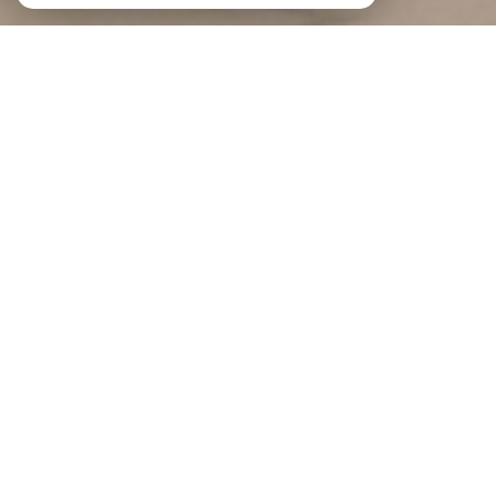
Braga Immobilier
Agence immobilière au Portel et à
Boulogne-sur-Mer
Bienvenue à BRAGA IMMOBILIER
BRAGA IMMOBILIER est une agence indépendante implantée au Portel et à
Boulogne-sur-Mer
, au cœur de la Côte d'Opale.
Notre force, c'est un modèle qui réunit la souplesse d'un réseau de mandataires
proches du terrain et la confiance de deux agences physiques où l'on prend le
temps de vous recevoir. Spécialisés dans la transaction immobilière, nous
vous accompagnons en toute transparence, du premier rendez-vous jusqu'à la
signature chez le notaire.
Vous souhaitez vendre ? Demandez une estimation gratuite de votre bien :
estimation immobilière à Boulogne-sur-Mer
, à
Saint-Martin-Boulogne
ou à
Outreau
, et obtenez un
avis de valeur
fiable et précis.
Envie d'être accompagné sur un projet immobilier ?
Contactez-nous